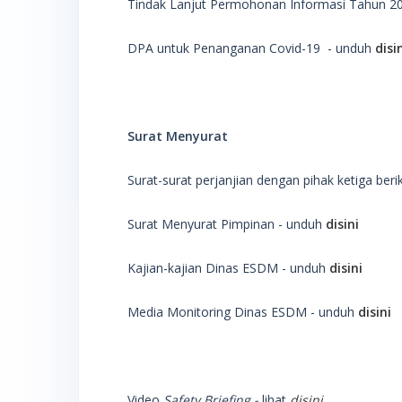
Tindak Lanjut Permohonan Informasi Tahun 2
DPA untuk Penanganan Covid-19 - unduh
disi
Surat Menyurat
Surat-surat perjanjian dengan pihak ketiga b
Surat Menyurat Pimpinan - unduh
disini
Kajian-kajian Dinas ESDM - unduh
disini
Media Monitoring Dinas ESDM - unduh
disini
Video
Safety Briefing -
lihat
disini