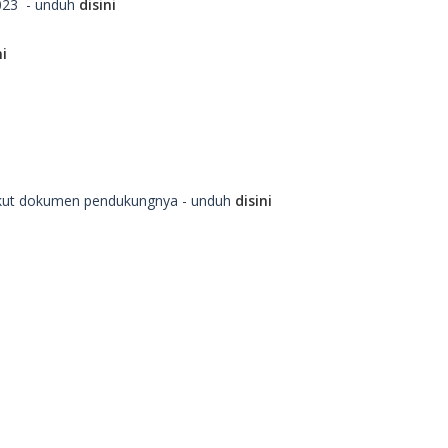
023 - unduh
disini
ni
erikut dokumen pendukungnya - unduh
disini